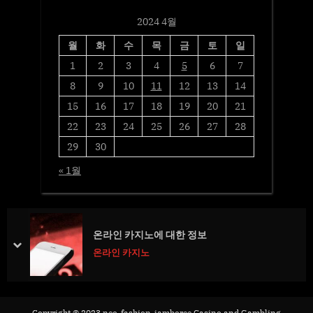
2024 4월
월
화
수
목
금
토
일
1
2
3
4
5
6
7
8
9
10
11
12
13
14
15
16
17
18
19
20
21
22
23
24
25
26
27
28
29
30
« 1월
온라인 카지노에 대한 정보
prev
next
온라인 카지노
Copyright © 2023 neo-fashion-jamboree Casino and Gambling