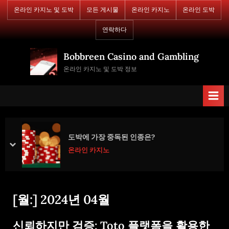
Skip
온라인 카지노 및 도박
모든 게시물
온라인 카지노
온라인 도박
to
연락하다
content
Bobbreen Casino and Gambling
온라인 카지노 및 도박 정보
도박에 가장 중독된 인종은?
prev
next
온라인 카지노
[월:]
2024년 04월
신뢰하지만 검증: Toto 플랫폼을 활용한