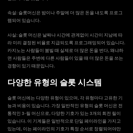
속설: 슬롯머신은 밤이나 주말에 더 많은 돈을 내도록 프로그
램되어 있습니다.
사실: 슬롯 머신은 날짜나 시간에 관계없이 시간이 지남에 따
라 미리 결정된 비율로 지급되도록 프로그래밍되어 있습니다.
카지노는 사람들이 붐빌 때 실제로 더 많은 돈을 번다, 왜냐하
면 사람들은 주변에 다른 사람들이 있을 때 더 많은 돈을 쓰는
경향이 있기 때문입니다.
다양한 유형의 슬롯 시스템
슬롯 머신에는 다양한 유형이 있으며, 각 유형마다 고유한 기
능과 비용이 있습니다. 가장 일반적인 유형의 슬롯 머신은 전
통적인 3-릴 머신으로, 다양한 기호가 있는 3개의 회전 릴이
있습니다. 이 기계들은 일반적으로 단일 페이라인을 가지고
있는데, 이는 페이라인의 기호가 특정 순서로 정렬되어야만