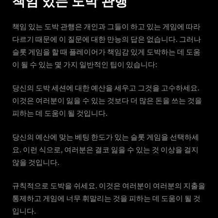
책임 있는 도박 관행
책임 있는 도박 관행은 개인과 그들이 하고 있는 게임에 따라
다르기 때문에 이 질문에 대한 만능의 답은 없습니다. 그러나
슬롯 게임을 할 때 플레이어가 책임감 있게 도박하는 데 도움
이 될 수 있는 몇 가지 일반적인 팁이 있습니다:
당신의 도박 세션에 대한 예산을 세우고 그것을 고수하세요.
이것은 여러분이 잃을 수 있는 것보다 더 많은 돈을 쓰는 것을
피하는 데 도움이 될 것입니다.
당신의 예산에 맞는 베팅 한도가 있는 슬롯 게임을 선택하세
요. 이런 식으로, 여러분은 결코 잃을 수 있는 것 이상을 걸지
않을 것입니다.
규칙적으로 도박을 쉬세요. 이것은 여러분이 여러분의 지출을
통제하고 게임에 너무 휘말리는 것을 피하는 데 도움이 될 것
입니다.